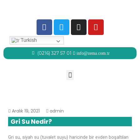
Detaylı Bilgi
Tamam
Turkish
(0216) 327 57 01
info@zema.com.tr
Aralık 19, 2021
admin
Gri Su Nedir?
Gri su, siyah su (tuvalet suyu) haricinde bir evden boşaltılan