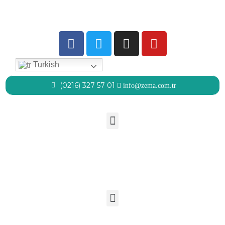
Detaylı Bilgi
Tamam
Turkish
(0216) 327 57 01
info@zema.com.tr